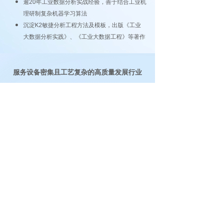
逾20年工业数据分析实战经验，善于结合工业机
理研制复杂机器学习算法
沉淀K2敏捷分析工程方法及模板，出版《工业
大数据分析实践》、《工业大数据工程》等著作
服务设备密集且工艺复杂的高质量发展行业
智慧能源
风/光/水/火/核能发电
石油天然气开发
高科技制造业
半导体：圆晶 封测 硅片
新型显
示：OLED micro-LED
精密电子：PCB FPC 精密元件
新能源电池：光伏电池 锂电池
先进重工业
高端装备：能源 动力 工程机械