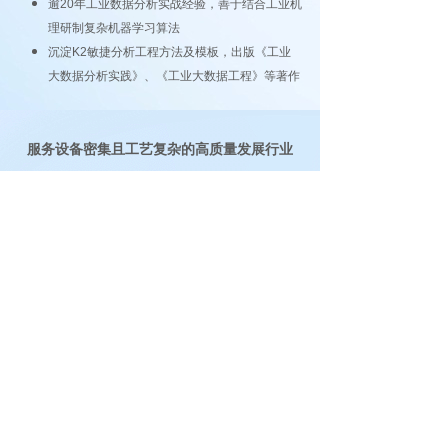
逾20年工业数据分析实战经验，善于结合工业机
理研制复杂机器学习算法
沉淀K2敏捷分析工程方法及模板，出版《工业
大数据分析实践》、《工业大数据工程》等著作
服务设备密集且工艺复杂的高质量发展行业
智慧能源
风/光/水/火/核能发电
石油天然气开发
高科技制造业
半导体：圆晶 封测 硅片
新型显
示：OLED micro-LED
精密电子：PCB FPC 精密元件
新能源电池：光伏电池 锂电池
先进重工业
高端装备：能源 动力 工程机械